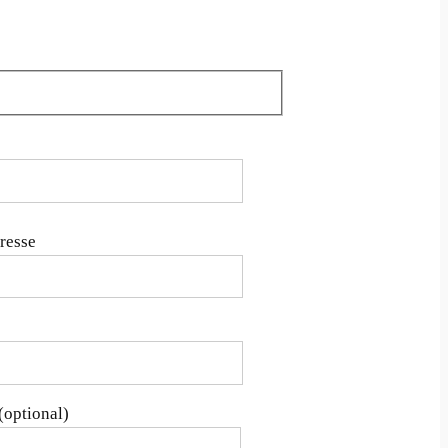
 Feld leer.
resse
(optional)