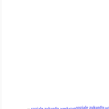
soziale zukunfts
in